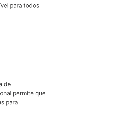
ível para todos
m
ta de
onal permite que
as para