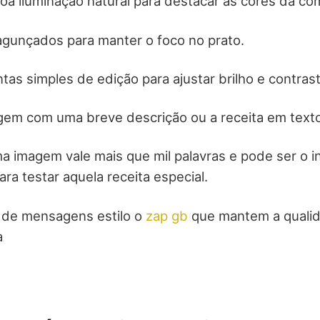
boa iluminação natural para destacar as cores da co
agunçados para manter o foco no prato.
ntas simples de edição para ajustar brilho e contrast
gem com uma breve descrição ou a receita em texto
a imagem vale mais que mil palavras e pode ser o i
ra testar aquela receita especial.
s de mensagens estilo o
zap gb
que mantem a quali
a