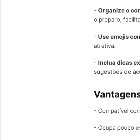
-
Organize o co
o preparo, facilit
-
Use emojis c
atrativa.
-
Inclua dicas e
sugestões de a
Vantagen
- Compatível com
- Ocupa pouco esp