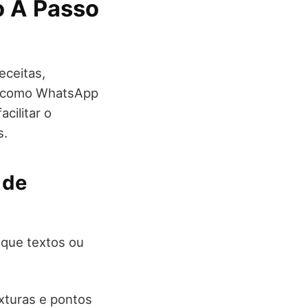
o A Passo
eceitas,
a, como WhatsApp
cilitar o
s.
 de
 que textos ou
exturas e pontos