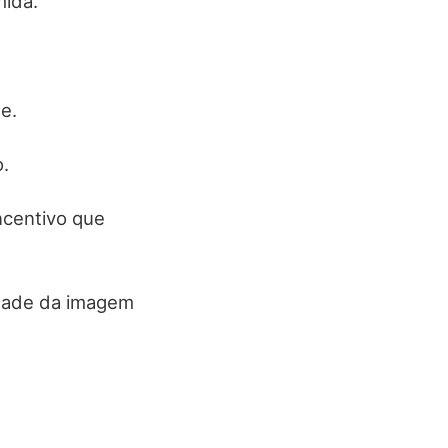
mida.
e.
.
ncentivo que
dade da imagem