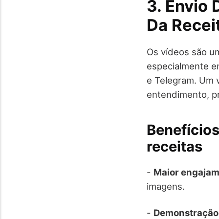
3. Envio
Da Recei
Os vídeos são um
especialmente e
e Telegram. Um v
entendimento, pr
Benefício
receitas
-
Maior engaja
imagens.
-
Demonstração 