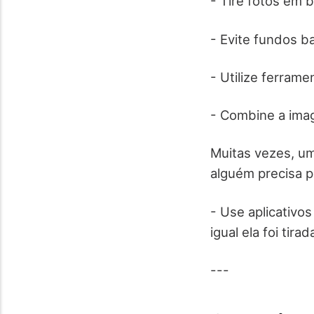
- Tire fotos em 
- Evite fundos b
- Utilize ferrame
- Combine a ima
Muitas vezes, um
alguém precisa pa
- Use aplicativo
igual ela foi tirad
---