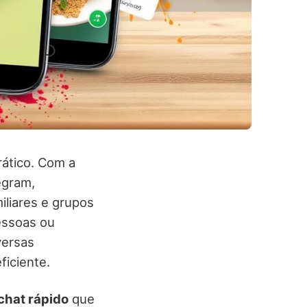
prático. Com a
egram,
iliares e grupos
pessoas ou
versas
ficiente.
 chat rápido
que