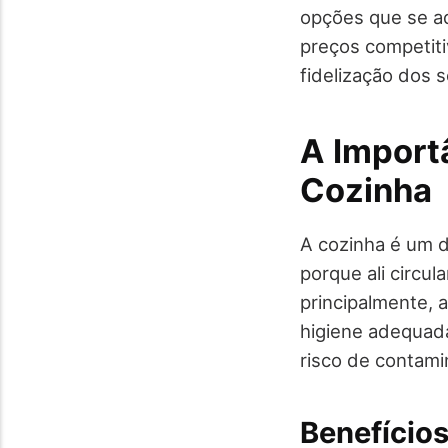
opções que se ad
preços competiti
fidelização dos s
A Import
Cozinha
A cozinha é um d
porque ali circul
principalmente, a
higiene adequada
risco de contami
Benefício