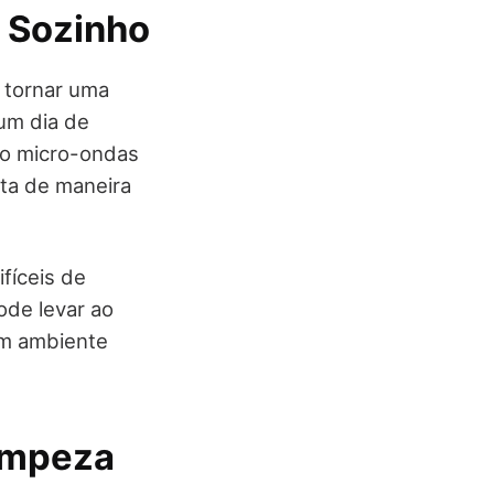
 Sozinho
 tornar uma
 um dia de
 o micro-ondas
ita de maneira
fíceis de
ode levar ao
um ambiente
impeza