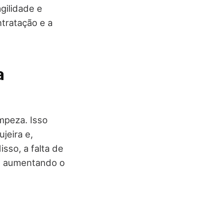
gilidade e
ntratação e a
a
mpeza. Isso
jeira e,
isso, a falta de
s, aumentando o