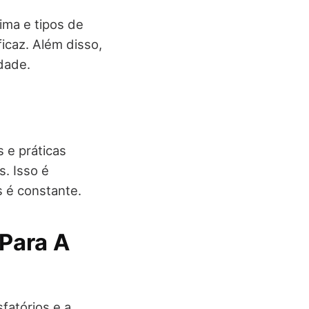
ima e tipos de
icaz. Além disso,
dade.
 e práticas
. Isso é
 é constante.
 Para A
fatórios e a