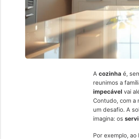
A
cozinha
é, sem
reunimos a famí
impecável
vai a
Contudo, com a r
um desafio. A so
imagina: os
servi
Por exemplo, ao