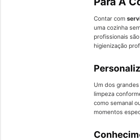
Para A C
Contar com
serv
uma cozinha semp
profissionais sã
higienização prof
Personali
Um dos grandes d
limpeza conforme
como semanal ou
momentos especí
Conhecime