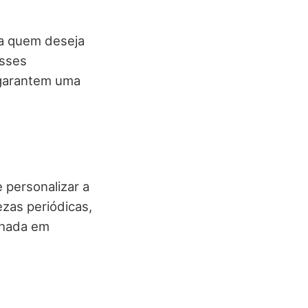
ra quem deseja
Esses
e garantem uma
 personalizar a
zas periódicas,
lhada em